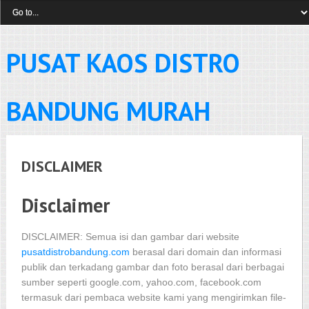
PUSAT KAOS DISTRO
BANDUNG MURAH
DISCLAIMER
Disclaimer
DISCLAIMER: Semua isi dan gambar dari website
pusatdistrobandung.com
berasal dari domain dan informasi
publik dan terkadang gambar dan foto berasal dari berbagai
sumber seperti google.com, yahoo.com, facebook.com
termasuk dari pembaca website kami yang mengirimkan file-