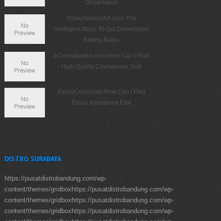
Dissertation
DissertationUSA.com-The
Intelligent Ways To Get Dissertation
Editing Rates
eCourseworks.com-How Can I Find
High Quality Coursework Safe
EssayCrazy.com-How Can I Find
Essay Assistance Fast
DISTRO SURABAYA
https://pusatdistrobandung.com/wp-
content/themes/gridboxhttps://pusatdistrobandung.com/wp-
content/themes/gridboxhttps://pusatdistrobandung.com/wp-
content/themes/gridboxhttps://pusatdistrobandung.com/wp-