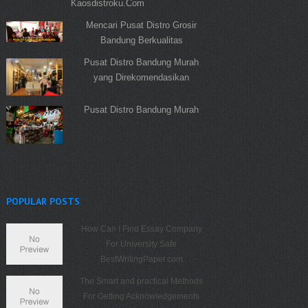
Kaosdistroku.Com
Mencari Pusat Distro Grosir
Bandung Berkualitas
Pusat Distro Bandung Murah
yang Direkomendasikan
Pusat Distro Bandung Murah
POPULAR POSTS
How Can I Find Essay Company
For University Safe
BestWritingPaper.com
The Smart and practical Methods
For Getting Acknowledgements