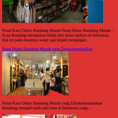
Pusat Kaos Distro Bandung Murah Pusat Distro Bandung Murah –
Kota Bandung merupakan kiblat dari dunia fashion di Indonesia.
Hal ini pada dasarnya wajar saja terjadi mengingat...
Pusat Distro Bandung Murah yang Direkomendasikan
Pusat Kaos Distro Bandung Murah yang Direkomendasikan
Bandung menjadi salah satu kota di Indonesia yang...