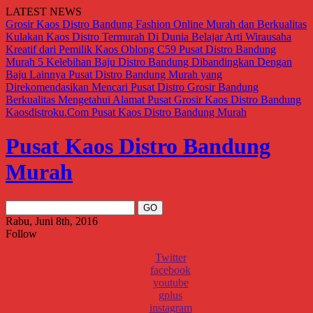
LATEST NEWS
Grosir Kaos Distro Bandung Fashion Online Murah dan Berkualitas
Kulakan Kaos Distro Termurah Di Dunia
Belajar Arti Wirausaha
Kreatif dari Pemilik Kaos Oblong C59
Pusat Distro Bandung
Murah
5 Kelebihan Baju Distro Bandung Dibandingkan Dengan
Baju Lainnya
Pusat Distro Bandung Murah yang
Direkomendasikan
Mencari Pusat Distro Grosir Bandung
Berkualitas
Mengetahui Alamat Pusat Grosir Kaos Distro Bandung
Kaosdistroku.Com
Pusat Kaos Distro Bandung Murah
Pusat Kaos Distro Bandung
Murah
Rabu, Juni 8th, 2016
Follow
Twitter
facebook
youtube
gplus
instagram