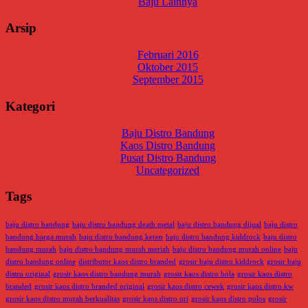
Baju Lainnya
Arsip
Februari 2016
Oktober 2015
September 2015
Kategori
Baju Distro Bandung
Kaos Distro Bandung
Pusat Distro Bandung
Uncategorized
Tags
baju distro bandung
baju distro bandung death metal
baju distro bandung dijual
baju distro
bandung harga murah
baju distro bandung keren
baju distro bandung kiddrock
baju distro
bandung murah
baju distro bandung murah meriah
baju distro bandung murah online
baju
distro bandung online
distributor kaos distro branded
grosir baju distro kiddrock
grosir baju
distro original
grosir kaos distro bandung murah
grosir kaos distro bola
grosir kaos distro
branded
grosir kaos distro branded original
grosir kaos distro cewek
grosir kaos distro kw
grosir kaos distro murah berkualitas
grosir kaos distro ori
grosir kaos distro polos
grosir