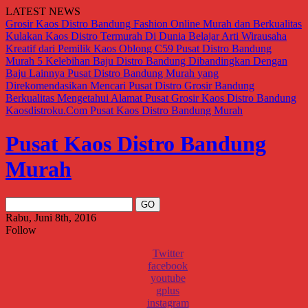
LATEST NEWS
Grosir Kaos Distro Bandung Fashion Online Murah dan Berkualitas
Kulakan Kaos Distro Termurah Di Dunia
Belajar Arti Wirausaha
Kreatif dari Pemilik Kaos Oblong C59
Pusat Distro Bandung
Murah
5 Kelebihan Baju Distro Bandung Dibandingkan Dengan
Baju Lainnya
Pusat Distro Bandung Murah yang
Direkomendasikan
Mencari Pusat Distro Grosir Bandung
Berkualitas
Mengetahui Alamat Pusat Grosir Kaos Distro Bandung
Kaosdistroku.Com
Pusat Kaos Distro Bandung Murah
Pusat Kaos Distro Bandung
Murah
Rabu, Juni 8th, 2016
Follow
Twitter
facebook
youtube
gplus
instagram