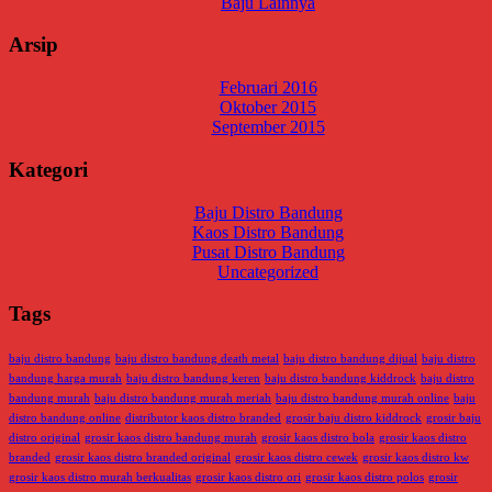
Baju Lainnya
Arsip
Februari 2016
Oktober 2015
September 2015
Kategori
Baju Distro Bandung
Kaos Distro Bandung
Pusat Distro Bandung
Uncategorized
Tags
baju distro bandung
baju distro bandung death metal
baju distro bandung dijual
baju distro
bandung harga murah
baju distro bandung keren
baju distro bandung kiddrock
baju distro
bandung murah
baju distro bandung murah meriah
baju distro bandung murah online
baju
distro bandung online
distributor kaos distro branded
grosir baju distro kiddrock
grosir baju
distro original
grosir kaos distro bandung murah
grosir kaos distro bola
grosir kaos distro
branded
grosir kaos distro branded original
grosir kaos distro cewek
grosir kaos distro kw
grosir kaos distro murah berkualitas
grosir kaos distro ori
grosir kaos distro polos
grosir