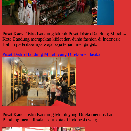
Pusat Kaos Distro Bandung Murah Pusat Distro Bandung Murah –
Kota Bandung merupakan kiblat dari dunia fashion di Indonesia.
Hal ini pada dasarnya wajar saja terjadi mengingat...
Pusat Distro Bandung Murah yang Direkomendasikan
Pusat Kaos Distro Bandung Murah yang Direkomendasikan
Bandung menjadi salah satu kota di Indonesia yang...