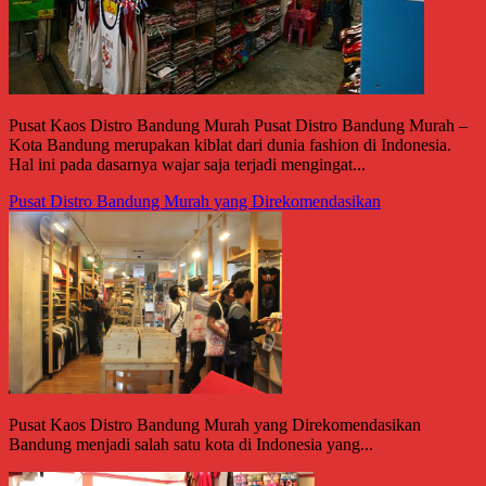
Pusat Kaos Distro Bandung Murah Pusat Distro Bandung Murah –
Kota Bandung merupakan kiblat dari dunia fashion di Indonesia.
Hal ini pada dasarnya wajar saja terjadi mengingat...
Pusat Distro Bandung Murah yang Direkomendasikan
Pusat Kaos Distro Bandung Murah yang Direkomendasikan
Bandung menjadi salah satu kota di Indonesia yang...