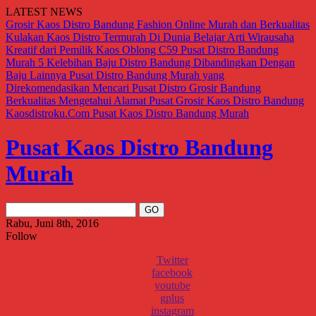
LATEST NEWS
Grosir Kaos Distro Bandung Fashion Online Murah dan Berkualitas
Kulakan Kaos Distro Termurah Di Dunia
Belajar Arti Wirausaha
Kreatif dari Pemilik Kaos Oblong C59
Pusat Distro Bandung
Murah
5 Kelebihan Baju Distro Bandung Dibandingkan Dengan
Baju Lainnya
Pusat Distro Bandung Murah yang
Direkomendasikan
Mencari Pusat Distro Grosir Bandung
Berkualitas
Mengetahui Alamat Pusat Grosir Kaos Distro Bandung
Kaosdistroku.Com
Pusat Kaos Distro Bandung Murah
Pusat Kaos Distro Bandung
Murah
Rabu, Juni 8th, 2016
Follow
Twitter
facebook
youtube
gplus
instagram