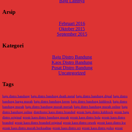
Baju Lainnya
Arsip
Februari 2016
Oktober 2015
September 2015
Kategori
Baju Distro Bandung
Kaos Distro Bandung
Pusat Distro Bandung
Uncategorized
Tags
baju distro bandung
baju distro bandung death metal
baju distro bandung dijual
baju distro
bandung harga murah
baju distro bandung keren
baju distro bandung kiddrock
baju distro
bandung murah
baju distro bandung murah meriah
baju distro bandung murah online
baju
distro bandung online
distributor kaos distro branded
grosir baju distro kiddrock
grosir baju
distro original
grosir kaos distro bandung murah
grosir kaos distro bola
grosir kaos distro
branded
grosir kaos distro branded original
grosir kaos distro cewek
grosir kaos distro kw
grosir kaos distro murah berkualitas
grosir kaos distro ori
grosir kaos distro polos
grosir