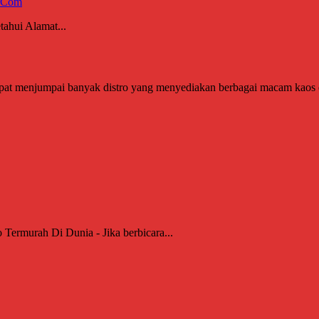
u.Com
ahui Alamat...
pat menjumpai banyak distro yang menyediakan berbagai macam kaos di
ermurah Di Dunia - Jika berbicara...