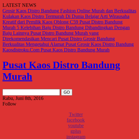
LATEST NEWS
Grosir Kaos Distro Bandung Fashion Online Murah dan Berkualitas
Kulakan Kaos Distro Termurah Di Dunia
Belajar Arti Wirausaha
Kreatif dari Pemilik Kaos Oblong C59
Pusat Distro Bandung
Murah
5 Kelebihan Baju Distro Bandung Dibandingkan Dengan
Baju Lainnya
Pusat Distro Bandung Murah yang
Direkomendasikan
Mencari Pusat Distro Grosir Bandung
Berkualitas
Mengetahui Alamat Pusat Grosir Kaos Distro Bandung
Kaosdistroku.Com
Pusat Kaos Distro Bandung Murah
Pusat Kaos Distro Bandung
Murah
Rabu, Juni 8th, 2016
Follow
Twitter
facebook
youtube
gplus
instagram