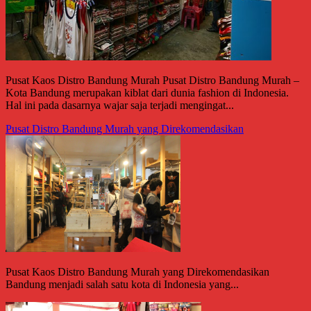
Pusat Kaos Distro Bandung Murah Pusat Distro Bandung Murah –
Kota Bandung merupakan kiblat dari dunia fashion di Indonesia.
Hal ini pada dasarnya wajar saja terjadi mengingat...
Pusat Distro Bandung Murah yang Direkomendasikan
Pusat Kaos Distro Bandung Murah yang Direkomendasikan
Bandung menjadi salah satu kota di Indonesia yang...