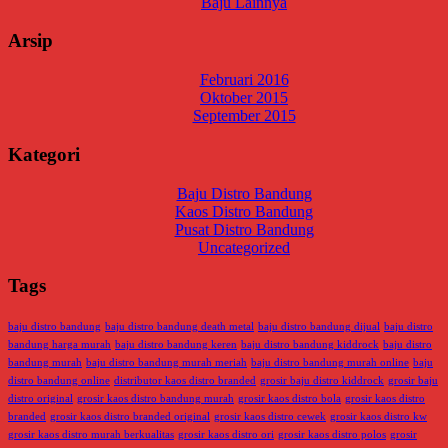
Baju Lainnya
Arsip
Februari 2016
Oktober 2015
September 2015
Kategori
Baju Distro Bandung
Kaos Distro Bandung
Pusat Distro Bandung
Uncategorized
Tags
baju distro bandung
baju distro bandung death metal
baju distro bandung dijual
baju distro
bandung harga murah
baju distro bandung keren
baju distro bandung kiddrock
baju distro
bandung murah
baju distro bandung murah meriah
baju distro bandung murah online
baju
distro bandung online
distributor kaos distro branded
grosir baju distro kiddrock
grosir baju
distro original
grosir kaos distro bandung murah
grosir kaos distro bola
grosir kaos distro
branded
grosir kaos distro branded original
grosir kaos distro cewek
grosir kaos distro kw
grosir kaos distro murah berkualitas
grosir kaos distro ori
grosir kaos distro polos
grosir