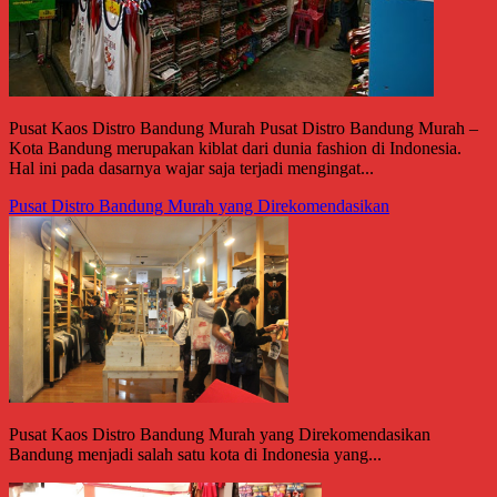
Pusat Kaos Distro Bandung Murah Pusat Distro Bandung Murah –
Kota Bandung merupakan kiblat dari dunia fashion di Indonesia.
Hal ini pada dasarnya wajar saja terjadi mengingat...
Pusat Distro Bandung Murah yang Direkomendasikan
Pusat Kaos Distro Bandung Murah yang Direkomendasikan
Bandung menjadi salah satu kota di Indonesia yang...