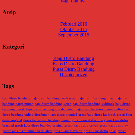
Baju Lainnya
Arsip
Februari 2016
Oktober 2015
September 2015
Kategori
Baju Distro Bandung
Kaos Distro Bandung
Pusat Distro Bandung
Uncategorized
Tags
baju distro bandung
baju distro bandung death metal
baju distro bandung dijual
baju distro
bandung harga murah
baju distro bandung keren
baju distro bandung kiddrock
baju distro
bandung murah
baju distro bandung murah meriah
baju distro bandung murah online
baju
distro bandung online
distributor kaos distro branded
grosir baju distro kiddrock
grosir baju
distro original
grosir kaos distro bandung murah
grosir kaos distro bola
grosir kaos distro
branded
grosir kaos distro branded original
grosir kaos distro cewek
grosir kaos distro kw
grosir kaos distro murah berkualitas
grosir kaos distro ori
grosir kaos distro polos
grosir