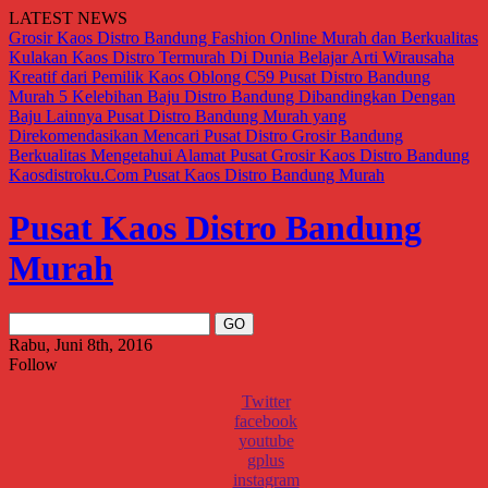
LATEST NEWS
Grosir Kaos Distro Bandung Fashion Online Murah dan Berkualitas
Kulakan Kaos Distro Termurah Di Dunia
Belajar Arti Wirausaha
Kreatif dari Pemilik Kaos Oblong C59
Pusat Distro Bandung
Murah
5 Kelebihan Baju Distro Bandung Dibandingkan Dengan
Baju Lainnya
Pusat Distro Bandung Murah yang
Direkomendasikan
Mencari Pusat Distro Grosir Bandung
Berkualitas
Mengetahui Alamat Pusat Grosir Kaos Distro Bandung
Kaosdistroku.Com
Pusat Kaos Distro Bandung Murah
Pusat Kaos Distro Bandung
Murah
Rabu, Juni 8th, 2016
Follow
Twitter
facebook
youtube
gplus
instagram