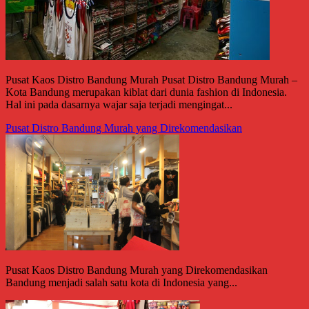
Pusat Kaos Distro Bandung Murah Pusat Distro Bandung Murah –
Kota Bandung merupakan kiblat dari dunia fashion di Indonesia.
Hal ini pada dasarnya wajar saja terjadi mengingat...
Pusat Distro Bandung Murah yang Direkomendasikan
Pusat Kaos Distro Bandung Murah yang Direkomendasikan
Bandung menjadi salah satu kota di Indonesia yang...