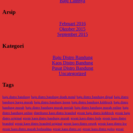
Baju Lainnya
Arsip
Februari 2016
Oktober 2015
September 2015
Kategori
Baju Distro Bandung
Kaos Distro Bandung
Pusat Distro Bandung
Uncategorized
Tags
baju distro bandung
baju distro bandung death metal
baju distro bandung dijual
baju distro
bandung harga murah
baju distro bandung keren
baju distro bandung kiddrock
baju distro
bandung murah
baju distro bandung murah meriah
baju distro bandung murah online
baju
distro bandung online
distributor kaos distro branded
grosir baju distro kiddrock
grosir baju
distro original
grosir kaos distro bandung murah
grosir kaos distro bola
grosir kaos distro
branded
grosir kaos distro branded original
grosir kaos distro cewek
grosir kaos distro kw
grosir kaos distro murah berkualitas
grosir kaos distro ori
grosir kaos distro polos
grosir