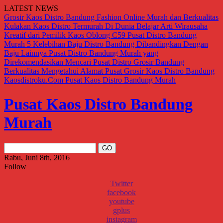
LATEST NEWS
Grosir Kaos Distro Bandung Fashion Online Murah dan Berkualitas
Kulakan Kaos Distro Termurah Di Dunia
Belajar Arti Wirausaha
Kreatif dari Pemilik Kaos Oblong C59
Pusat Distro Bandung
Murah
5 Kelebihan Baju Distro Bandung Dibandingkan Dengan
Baju Lainnya
Pusat Distro Bandung Murah yang
Direkomendasikan
Mencari Pusat Distro Grosir Bandung
Berkualitas
Mengetahui Alamat Pusat Grosir Kaos Distro Bandung
Kaosdistroku.Com
Pusat Kaos Distro Bandung Murah
Pusat Kaos Distro Bandung
Murah
Rabu, Juni 8th, 2016
Follow
Twitter
facebook
youtube
gplus
instagram