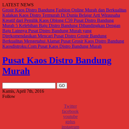
LATEST NEWS
Grosir Kaos Distro Bandung Fashion Online Murah dan Berkualitas
Kulakan Kaos Distro Termurah Di Dunia
Belajar Arti Wirausaha
Kreatif dari Pemilik Kaos Oblong C59
Pusat Distro Bandung
Murah
5 Kelebihan Baju Distro Bandung Dibandingkan Dengan
Baju Lainnya
Pusat Distro Bandung Murah yang
Direkomendasikan
Mencari Pusat Distro Grosir Bandung
Berkualitas
Mengetahui Alamat Pusat Grosir Kaos Distro Bandung
Kaosdistroku.Com
Pusat Kaos Distro Bandung Murah
Pusat Kaos Distro Bandung
Murah
Kamis, April 7th, 2016
Follow
Twitter
facebook
youtube
gplus
instagram