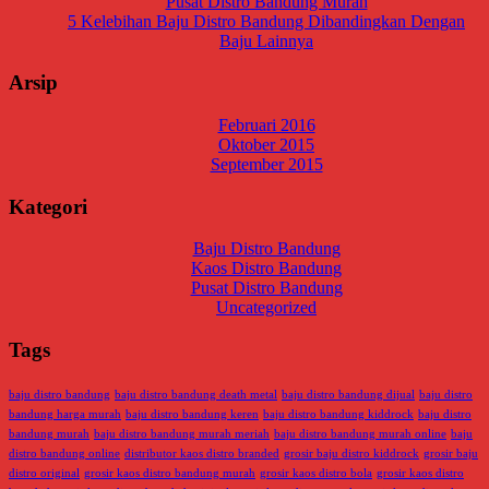
Pusat Distro Bandung Murah
5 Kelebihan Baju Distro Bandung Dibandingkan Dengan
Baju Lainnya
Arsip
Februari 2016
Oktober 2015
September 2015
Kategori
Baju Distro Bandung
Kaos Distro Bandung
Pusat Distro Bandung
Uncategorized
Tags
baju distro bandung
baju distro bandung death metal
baju distro bandung dijual
baju distro
bandung harga murah
baju distro bandung keren
baju distro bandung kiddrock
baju distro
bandung murah
baju distro bandung murah meriah
baju distro bandung murah online
baju
distro bandung online
distributor kaos distro branded
grosir baju distro kiddrock
grosir baju
distro original
grosir kaos distro bandung murah
grosir kaos distro bola
grosir kaos distro