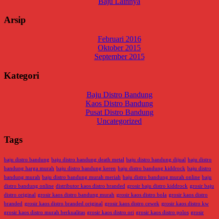
Baju Lainnya
Arsip
Februari 2016
Oktober 2015
September 2015
Kategori
Baju Distro Bandung
Kaos Distro Bandung
Pusat Distro Bandung
Uncategorized
Tags
baju distro bandung
baju distro bandung death metal
baju distro bandung dijual
baju distro
bandung harga murah
baju distro bandung keren
baju distro bandung kiddrock
baju distro
bandung murah
baju distro bandung murah meriah
baju distro bandung murah online
baju
distro bandung online
distributor kaos distro branded
grosir baju distro kiddrock
grosir baju
distro original
grosir kaos distro bandung murah
grosir kaos distro bola
grosir kaos distro
branded
grosir kaos distro branded original
grosir kaos distro cewek
grosir kaos distro kw
grosir kaos distro murah berkualitas
grosir kaos distro ori
grosir kaos distro polos
grosir