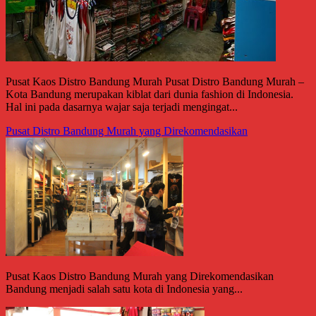
Pusat Kaos Distro Bandung Murah Pusat Distro Bandung Murah –
Kota Bandung merupakan kiblat dari dunia fashion di Indonesia.
Hal ini pada dasarnya wajar saja terjadi mengingat...
Pusat Distro Bandung Murah yang Direkomendasikan
Pusat Kaos Distro Bandung Murah yang Direkomendasikan
Bandung menjadi salah satu kota di Indonesia yang...