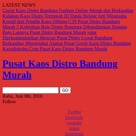
LATEST NEWS
Grosir Kaos Distro Bandung Fashion Online Murah dan Berkualitas
Kulakan Kaos Distro Termurah Di Dunia
Belajar Arti Wirausaha
Kreatif dari Pemilik Kaos Oblong C59
Pusat Distro Bandung
Murah
5 Kelebihan Baju Distro Bandung Dibandingkan Dengan
Baju Lainnya
Pusat Distro Bandung Murah yang
Direkomendasikan
Mencari Pusat Distro Grosir Bandung
Berkualitas
Mengetahui Alamat Pusat Grosir Kaos Distro Bandung
Kaosdistroku.Com
Pusat Kaos Distro Bandung Murah
Pusat Kaos Distro Bandung
Murah
Rabu, Juni 8th, 2016
Follow
Twitter
facebook
youtube
gplus
instagram