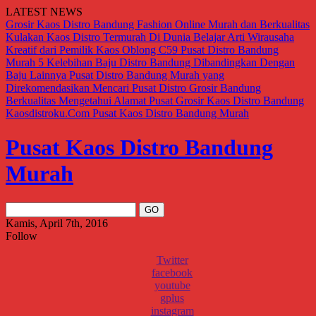
LATEST NEWS
Grosir Kaos Distro Bandung Fashion Online Murah dan Berkualitas
Kulakan Kaos Distro Termurah Di Dunia
Belajar Arti Wirausaha
Kreatif dari Pemilik Kaos Oblong C59
Pusat Distro Bandung
Murah
5 Kelebihan Baju Distro Bandung Dibandingkan Dengan
Baju Lainnya
Pusat Distro Bandung Murah yang
Direkomendasikan
Mencari Pusat Distro Grosir Bandung
Berkualitas
Mengetahui Alamat Pusat Grosir Kaos Distro Bandung
Kaosdistroku.Com
Pusat Kaos Distro Bandung Murah
Pusat Kaos Distro Bandung
Murah
Kamis, April 7th, 2016
Follow
Twitter
facebook
youtube
gplus
instagram