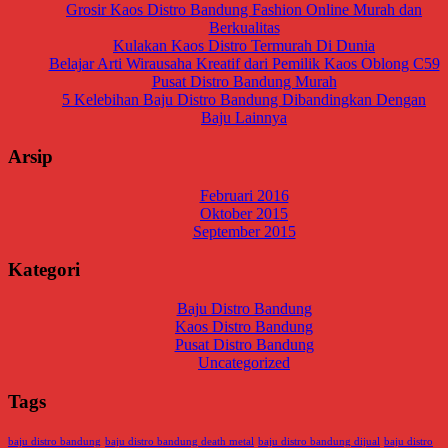
Grosir Kaos Distro Bandung Fashion Online Murah dan
Berkualitas
Kulakan Kaos Distro Termurah Di Dunia
Belajar Arti Wirausaha Kreatif dari Pemilik Kaos Oblong C59
Pusat Distro Bandung Murah
5 Kelebihan Baju Distro Bandung Dibandingkan Dengan
Baju Lainnya
Arsip
Februari 2016
Oktober 2015
September 2015
Kategori
Baju Distro Bandung
Kaos Distro Bandung
Pusat Distro Bandung
Uncategorized
Tags
baju distro bandung
baju distro bandung death metal
baju distro bandung dijual
baju distro