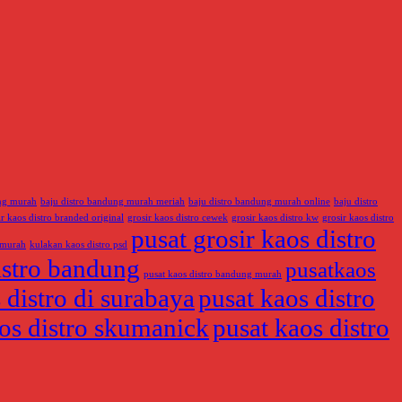
ung murah
baju distro bandung murah meriah
baju distro bandung murah online
baju distro
ir kaos distro branded original
grosir kaos distro cewek
grosir kaos distro kw
grosir kaos distro
pusat grosir kaos distro
 murah
kulakan kaos distro psd
istro bandung
pusatkaos
pusat kaos distro bandung murah
 distro di surabaya
pusat kaos distro
os distro skumanick
pusat kaos distro