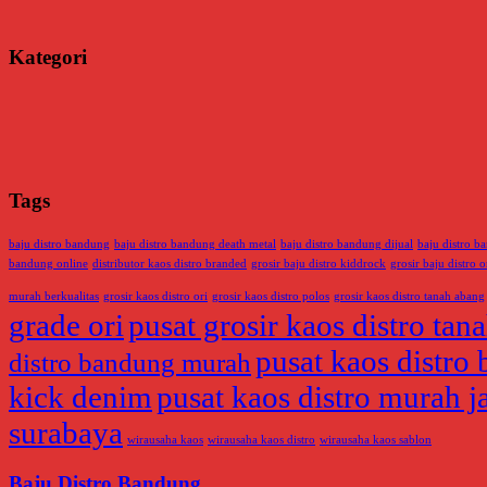
Kategori
Tags
baju distro bandung
baju distro bandung death metal
baju distro bandung dijual
baju distro 
bandung online
distributor kaos distro branded
grosir baju distro kiddrock
grosir baju distro o
murah berkualitas
grosir kaos distro ori
grosir kaos distro polos
grosir kaos distro tanah abang
grade ori
pusat grosir kaos distro tan
pusat kaos distro 
distro bandung murah
kick denim
pusat kaos distro murah j
surabaya
wirausaha kaos
wirausaha kaos distro
wirausaha kaos sablon
Baju Distro Bandung