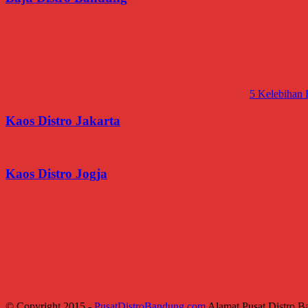
5 Kelebihan
Kaos Distro Jakarta
Kaos Distro Jogja
© Copyright 2015 -
PusatDistroBandung.com
Alamat Pusat Distro B