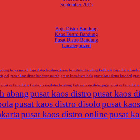
September 2015
Baju Distro Bandung
Kaos Distro Bandung
Pusat Distro Bandung
Uncategorized
bandung harga murah
baju distro bandung keren
baju distro bandung kiddrock
baju distro band
riginal
grosir kaos distro bandung murah
grosir kaos distro bola
grosir kaos distro branded
gros
kulakan kaos distro
kulakan kaos distro bandung
kulakan kaos distro jogja
kulakan kaos distro
ah abang
pusat kaos distro
pusat kaos d
bola
pusat kaos distro disolo
pusat kaos
akarta
pusat kaos distro online
pusat ka