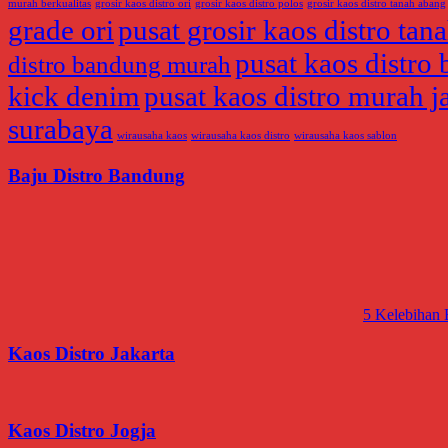
murah berkualitas
grosir kaos distro ori
grosir kaos distro polos
grosir kaos distro tanah abang
grade ori
pusat grosir kaos distro tan
pusat kaos distro 
distro bandung murah
kick denim
pusat kaos distro murah j
surabaya
wirausaha kaos
wirausaha kaos distro
wirausaha kaos sablon
Baju Distro Bandung
5 Kelebihan
Kaos Distro Jakarta
Kaos Distro Jogja