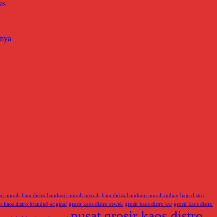
as
nnya
ung murah
baju distro bandung murah meriah
baju distro bandung murah online
baju distro
ir kaos distro branded original
grosir kaos distro cewek
grosir kaos distro kw
grosir kaos distro
pusat grosir kaos distro