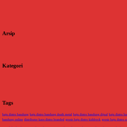
Arsip
Kategori
Tags
baju distro bandung
baju distro bandung death metal
baju distro bandung dijual
baju distro 
bandung online
distributor kaos distro branded
grosir baju distro kiddrock
grosir baju distro o