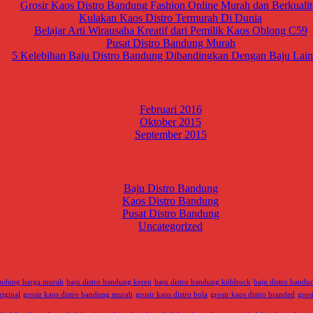
Grosir Kaos Distro Bandung Fashion Online Murah dan Berkualit
Kulakan Kaos Distro Termurah Di Dunia
Belajar Arti Wirausaha Kreatif dari Pemilik Kaos Oblong C59
Pusat Distro Bandung Murah
5 Kelebihan Baju Distro Bandung Dibandingkan Dengan Baju Lai
Februari 2016
Oktober 2015
September 2015
Baju Distro Bandung
Kaos Distro Bandung
Pusat Distro Bandung
Uncategorized
bandung harga murah
baju distro bandung keren
baju distro bandung kiddrock
baju distro band
riginal
grosir kaos distro bandung murah
grosir kaos distro bola
grosir kaos distro branded
gros