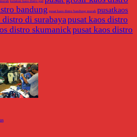
 murah
kulakan kaos distro psd
istro bandung
pusatkaos
pusat kaos distro bandung murah
 distro di surabaya
pusat kaos distro
os distro skumanick
pusat kaos distro
as