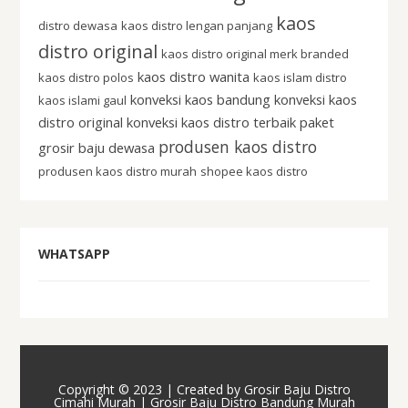
kaos
distro dewasa
kaos distro lengan panjang
distro original
kaos distro original merk branded
kaos distro wanita
kaos distro polos
kaos islam distro
konveksi kaos bandung
konveksi kaos
kaos islami gaul
distro original
konveksi kaos distro terbaik
paket
produsen kaos distro
grosir baju dewasa
produsen kaos distro murah
shopee kaos distro
WHATSAPP
Copyright © 2023 | Created by
Grosir Baju Distro
Cimahi Murah | Grosir Baju Distro Bandung Murah