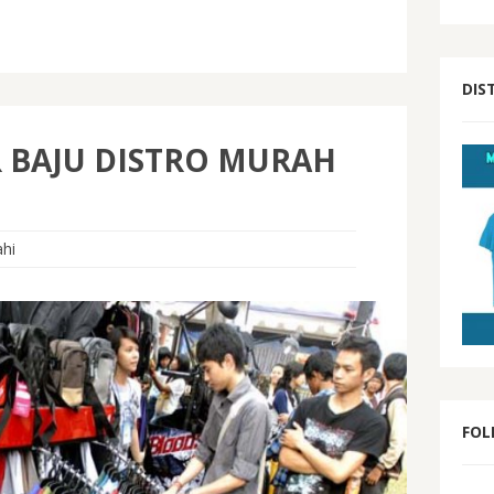
DIS
 BAJU DISTRO MURAH
I
ahi
FOL