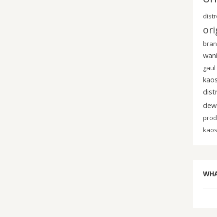
dist
ori
bra
wan
gaul
kaos
dist
dew
prod
kaos
WH