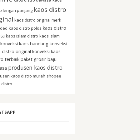
kaos distro
ro lengan panjang
ginal
kaos distro original merk
kaos distro
nded
kaos distro polos
ita
kaos islam distro
kaos islami
konveksi kaos bandung
konveksi
 distro original
konveksi kaos
ro terbaik
paket grosir baju
produsen kaos distro
asa
usen kaos distro murah
shopee
 distro
ATSAPP