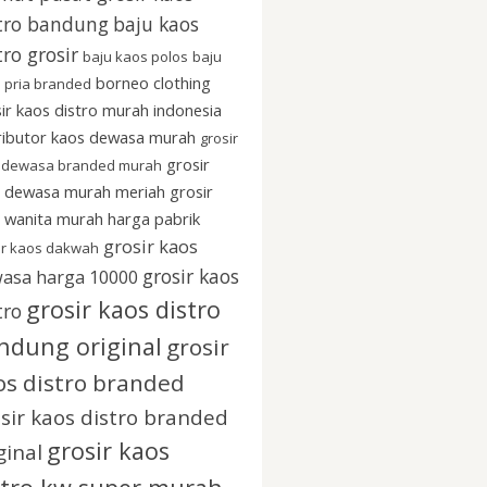
tro bandung
baju kaos
tro grosir
baju kaos polos
baju
borneo clothing
 pria branded
ir kaos distro murah indonesia
ributor kaos dewasa murah
grosir
grosir
 dewasa branded murah
u dewasa murah meriah
grosir
 wanita murah harga pabrik
grosir kaos
ir kaos dakwah
grosir kaos
asa harga 10000
grosir kaos distro
tro
ndung original
grosir
os distro branded
sir kaos distro branded
grosir kaos
ginal