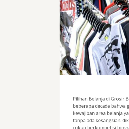
Pilihan Belanja di Grosir
beberapa decade bahwa gro
kewajiban area belanja ya
tanpa ada kesangsian. di
cukup berkompetisi hing