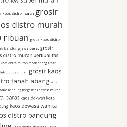
stro kw super murah
grosir
ir kaos distro murah
aos distro murah
 ribuan
grosir kaos distro
grosir
h bandung jawa barat
s distro murah berkualitas
r kaos distro murah tanah abang
grosir
grosir kaos
distro polos murah
stro tanah abang
grosir
polos bandung
harga kaos dewasa murah
wa barat
kaos dakwah kota
kaos dewasa wanita
dung
os distro bandung
line
kaos distro dewasa
kaos