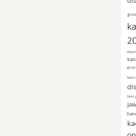
di
gros
k
20
mura
kao
grosi
kaos 
di
kaos 
ja
ban
ka
on