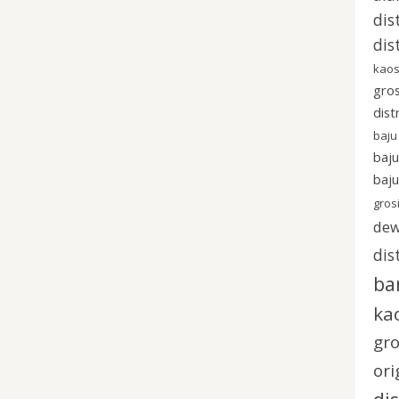
dis
dis
kaos
gros
dist
baju
baj
baju
gros
dew
dis
ba
ka
gro
ori