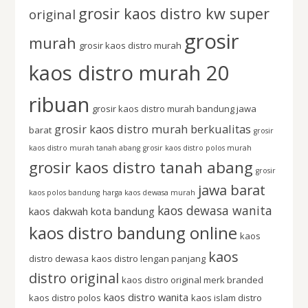
grosir kaos distro kw super
original
grosir
murah
grosir kaos distro murah
kaos distro murah 20
ribuan
grosir kaos distro murah bandung jawa
grosir kaos distro murah berkualitas
barat
grosir
kaos distro murah tanah abang
grosir kaos distro polos murah
grosir kaos distro tanah abang
grosir
jawa barat
kaos polos bandung
harga kaos dewasa murah
kaos dewasa wanita
kaos dakwah kota bandung
kaos distro bandung online
kaos
kaos
distro dewasa
kaos distro lengan panjang
distro original
kaos distro original merk branded
kaos distro wanita
kaos distro polos
kaos islam distro